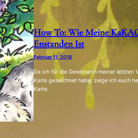
How To: Wie Meine KaKAO-
Enstanden Ist
Februar 11, 2018
Da ich für die Gewinnerin meiner letzte
Karte gezeichnet habe, zeige ich euch h
Karte.