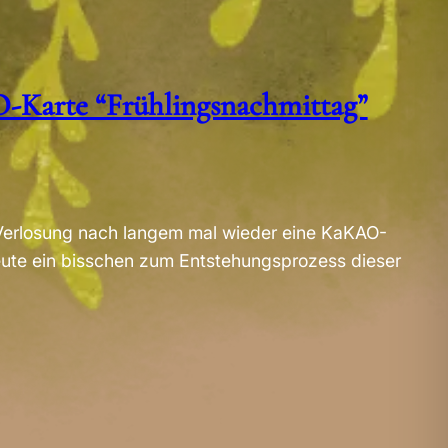
Karte “Frühlingsnachmittag”
n Verlosung nach langem mal wieder eine KaKAO-
eute ein bisschen zum Entstehungsprozess dieser